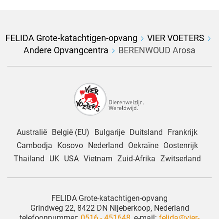
FELIDA Grote-katachtigen-opvang
VIER VOETERS
Andere Opvangcentra
BERENWOUD Arosa
Australië
België (EU)
Bulgarije
Duitsland
Frankrijk
Cambodja
Kosovo
Nederland
Oekraïne
Oostenrijk
Thailand
UK
USA
Vietnam
Zuid-Afrika
Zwitserland
FELIDA Grote-katachtigen-opvang
Grindweg 22, 8422 DN Nijeberkoop, Nederland
telefoonnummer:
0516 - 451648
, e-mail:
felida@vier-