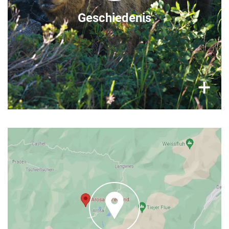
Geschiedenis
×
+
Waar je ons vindt
Arosa Bears Foundation
Dorfstrasse / SKZA
7050 Arosa, Zwitserland
- het is slechts
hier
Meer reisinformatie vindt u