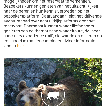
mogelijkheden om het reservaat te verkennen.
Bezoekers kunnen genieten van het uitzicht, kijken
naar de beren en hun kennis verbreden op het
bezoekersplatform. Daarvandaan leidt het ‘drijvende’
avonturenpad over acht uitkijkplatforms door het
reservaat. Daarnaast kunnen wandelliefhebbers
genieten van de thematische wandelroute, de ‘bear
sanctuary experience trail’, die wandelen en leren op
een speelse manier combineert. Meer informatie
vindt u
hier
.
Het idee
voor het BERENWOUD Arosa project werd
geboren in 2010. In 2018, na jaren van bouwen,
nam de eerste geredde beer zijn intrek. Lees
meer over de geschiedenis van het
hier
samenwerkingsproject tussen VIER VOETERS
en Arosa toerisme!