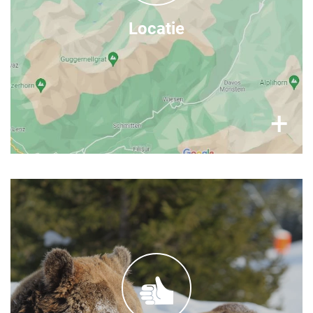
vind ons op
40 minuten van Chur (met de trein),
Google Maps
Locatie
×
+
Volg onze verhalen
Je kunt regelmatige updates vinden op de
BERENWOUD Arosa social media kanalen:
Facebook
Instagram